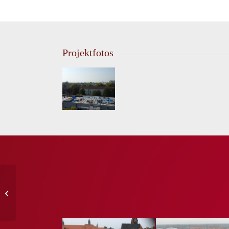
Projektfotos
Objekt Großkopfstr. 3,
13403 Berlin –
Sanierung Steildach