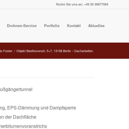
Rufen Sie uns an: +49 30 39877084
Drohnen-Service
Portfolio
Kontakt
Aktuelles
lio Footer
/
Objekt Beethovenstr. 5+7, 13158 Berlin – Dacharbeiten
Fußgängertunnel
ung, EPS-Dämmung und Dampfsperre
en der Dachfläche
merbitumenvoranstrichs