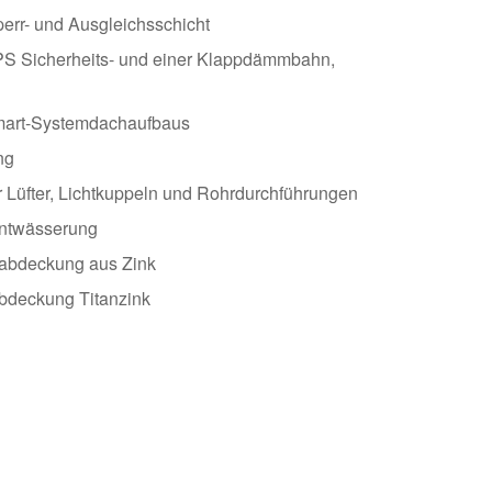
err- und Ausgleichsschicht
PS Sicherheits- und einer Klappdämmbahn,
mart-Systemdachaufbaus
ng
 Lüfter, Lichtkuppeln und Rohrdurchführungen
aentwässerung
abdeckung aus Zink
abdeckung Titanzink