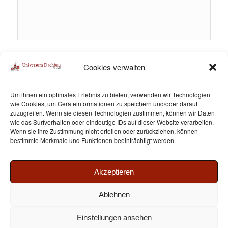
Bitte löse die Gleichung. Diese Maßnahme dient der
Cookies verwalten
Abwehr von Spam
*
0 + 4 = ?
Um ihnen ein optimales Erlebnis zu bieten, verwenden wir Technologien
wie Cookies, um Geräteinformationen zu speichern und/oder darauf
zuzugreifen. Wenn sie diesen Technologien zustimmen, können wir Daten
Ich willige in die Verarbeitung der hier
wie das Surfverhalten oder eindeutige IDs auf dieser Website verarbeiten.
eingegebenen Daten zur Bearbeitung meines
Wenn sie ihre Zustimmung nicht erteilen oder zurückziehen, können
bestimmte Merkmale und Funktionen beeinträchtigt werden.
Anliegens ein.
Sie können diese Einwilligung jederzeit
mit formloser Mitteilung an uns widerrufen
. Details
entnehmen Sie unserer
Datenschutzbestimmung
*
Akzeptieren
Ablehnen
Einstellungen ansehen