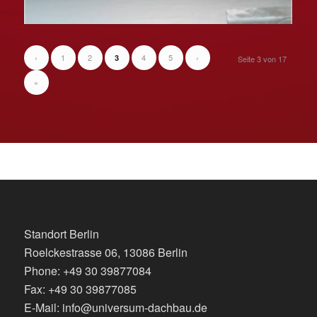
‹
1
2
4
5
›
3
Seite 3 von 17
»
Standort Berlin
Roelckestrasse 06, 13086 Berlin
Phone: +49 30 39877084
Fax: +49 30 39877085
E-Mail: info@universum-dachbau.de