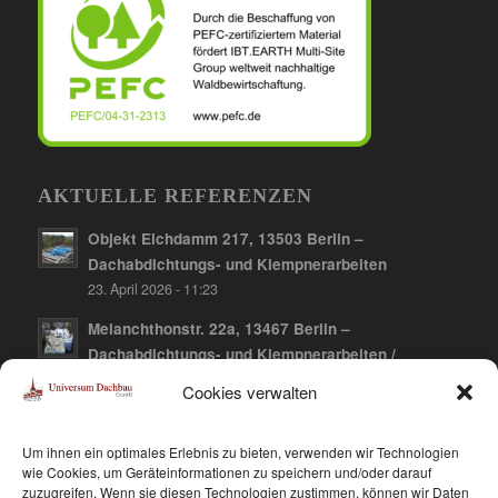
AKTUELLE REFERENZEN
Objekt Elchdamm 217, 13503 Berlin –
Dachabdichtungs- und Klempnerarbeiten
23. April 2026 - 11:23
Melanchthonstr. 22a, 13467 Berlin –
Dachabdichtungs- und Klempnerarbeiten /
Dachbegrünung
Cookies verwalten
10. April 2026 - 12:21
Falkenberger Chaussee 141, 13059 Berlin-
Um ihnen ein optimales Erlebnis zu bieten, verwenden wir Technologien
Hohenschönhausen – Dachabdichtungs- und
wie Cookies, um Geräteinformationen zu speichern und/oder darauf
zuzugreifen. Wenn sie diesen Technologien zustimmen, können wir Daten
Klempnerarbeiten / Dachbegrünung