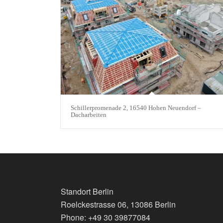
Schillerpromenade 2, 16540 Hohen Neuendorf –
Dacharbeiten
Standort Berlin
Roelckestrasse 06, 13086 Berlin
Phone: +49 30 39877084