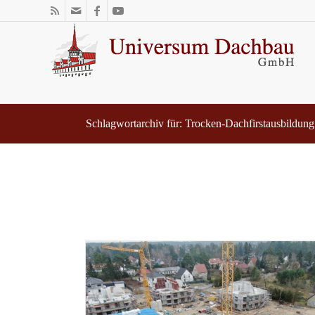
Schlagwortarchiv für: Trocken-Dachfirstausbildung