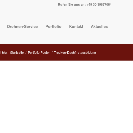
Rufen Sie uns an: +49 30 39877084
Drohnen-Service
Portfolio
Kontakt
Aktuelles
t hier:
Startseite
/
Portfolio Footer
/
Trocken-Dachfirstausbildung