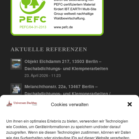
AKTUELLE REFERENZEN
Objekt Elchdamm 217, 13503 Berlin –
Dachabdichtungs- und Klempnerarbeiten
23. April 2026 - 11:23
Melanchthonstr. 22a, 13467 Berlin –
Dachabdichtungs- und Klempnerarbeiten /
Dachbegrünung
Cookies verwalten
10. April 2026 - 12:21
Falkenberger Chaussee 141, 13059 Berlin-
Um ihnen ein optimales Erlebnis zu bieten, verwenden wir Technologien
Hohenschönhausen – Dachabdichtungs- und
wie Cookies, um Geräteinformationen zu speichern und/oder darauf
zuzugreifen. Wenn sie diesen Technologien zustimmen, können wir Daten
Klempnerarbeiten / Dachbegrünung
wie das Surfverhalten oder eindeutige IDs auf dieser Website verarbeiten.