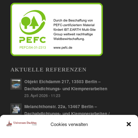
AKTUELLE REFERENZEN
Objekt Elchdamm 217, 13503 Berlin –
Dachabdichtungs- und Klempnerarbeiten
23. April 2026 - 11:23
Melanchthonstr. 22a, 13467 Berlin –
Dachabdichtungs- und Klempnerarbeiten /
Dachbegrünung
Cookies verwalten
10. April 2026 - 12:21