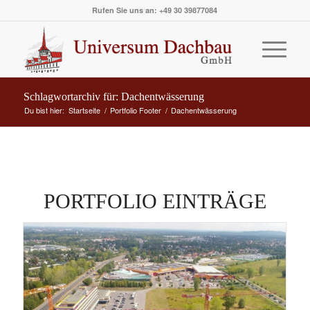
Rufen Sie uns an: +49 30 39877084
Schlagwortarchiv für: Dachentwässerung
Du bist hier:
Startseite
/
Portfolio Footer
/
Dachentwässerung
PORTFOLIO EINTRÄGE