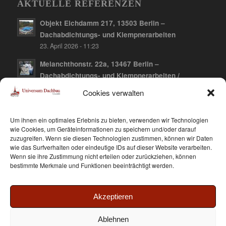
AKTUELLE REFERENZEN
Objekt Elchdamm 217, 13503 Berlin –
Dachabdichtungs- und Klempnerarbeiten
23. April 2026 - 11:23
Melanchthonstr. 22a, 13467 Berlin –
Dachabdichtungs- und Klempnerarbeiten /
Dachbegrünung
Cookies verwalten
10. April 2026 - 12:21
Falkenberger Chaussee 141, 13059 Berlin-
Um ihnen ein optimales Erlebnis zu bieten, verwenden wir Technologien
Hohenschönhausen – Dachabdichtungs- und
wie Cookies, um Geräteinformationen zu speichern und/oder darauf
zuzugreifen. Wenn sie diesen Technologien zustimmen, können wir Daten
Klempnerarbeiten / Dachbegrünung
wie das Surfverhalten oder eindeutige IDs auf dieser Website verarbeiten.
10. April 2026 - 12:15
Wenn sie ihre Zustimmung nicht erteilen oder zurückziehen, können
bestimmte Merkmale und Funktionen beeinträchtigt werden.
Akzeptieren
Ablehnen
© Copyright - Dachbau Universum GmbH - made with ♥ Betreuung
Jantze