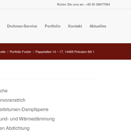
Rufen Sie uns an: +49 30 39877084
Drohnen-Service
Portfolio
Kontakt
Aktuelles
seite
/
Portfolio Footer
/
Pappelallee 14 – 17, 14469 Potsdam BA 1
äche
nvoranstrich
merbitumen-Dampfsperre
Grund- und Wärmedämmung
gen Abdichtung