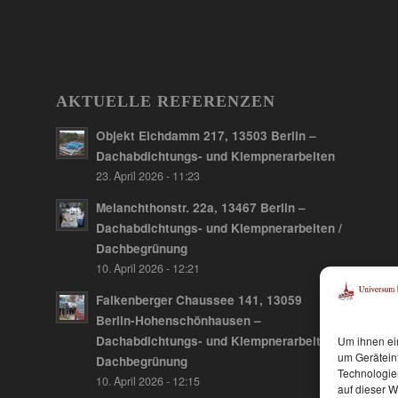
AKTUELLE REFERENZEN
Objekt Elchdamm 217, 13503 Berlin –
Dachabdichtungs- und Klempnerarbeiten
23. April 2026 - 11:23
Melanchthonstr. 22a, 13467 Berlin –
Dachabdichtungs- und Klempnerarbeiten /
Dachbegrünung
10. April 2026 - 12:21
Falkenberger Chaussee 141, 13059
Berlin-Hohenschönhausen –
Dachabdichtungs- und Klempnerarbeiten /
Um ihnen ei
um Gerätein
Dachbegrünung
Technologie
10. April 2026 - 12:15
auf dieser W