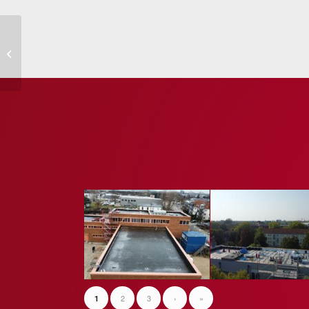
Schönwalder Straße 61,
13585 Berlin
2
3
›
»
1