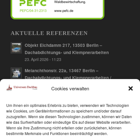
AKTUELLE REFERENZEN
Objekt Elchdamm 217, 13503 Berlin –
Dachabdichtungs- und Klempnerarbeiten
23. April 2026 - 11:23
Melanchthonstr. 22a, 13467 Berlin –
Dachabdichtungs- und Klempnerarbeiten /
Dachbegrünung
Cookies verwalten
10. April 2026 - 12:21
Falkenberger Chaussee 141, 13059 Berlin-
Um ihnen ein optimales Erlebnis zu bieten, verwenden wir Technologien
Hohenschönhausen – Dachabdichtungs- und
wie Cookies, um Geräteinformationen zu speichern und/oder darauf
zuzugreifen. Wenn sie diesen Technologien zustimmen, können wir Daten
Klempnerarbeiten / Dachbegrünung
wie das Surfverhalten oder eindeutige IDs auf dieser Website verarbeiten.
10. April 2026 - 12:15
Wenn sie ihre Zustimmung nicht erteilen oder zurückziehen, können
bestimmte Merkmale und Funktionen beeinträchtigt werden.