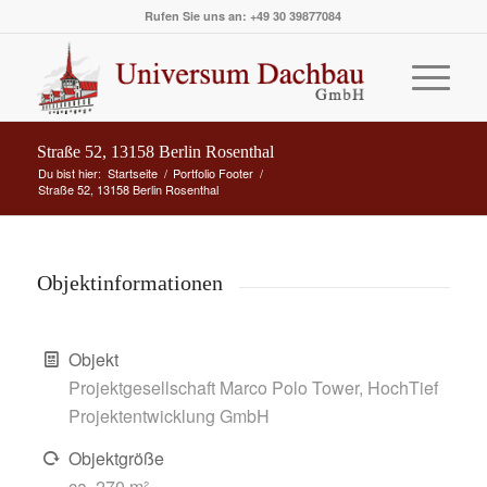
Rufen Sie uns an: +49 30 39877084
Straße 52, 13158 Berlin Rosenthal
Du bist hier:
Startseite
/
Portfolio Footer
/
Straße 52, 13158 Berlin Rosenthal
Objektinformationen
Objekt
Projektgesellschaft Marco Polo Tower, HochTief
Projektentwicklung GmbH
Objektgröße
ca. 270 m²