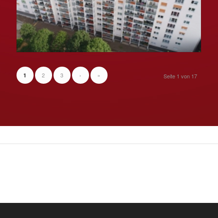
2
3
›
»
1
Seite 1 von 17