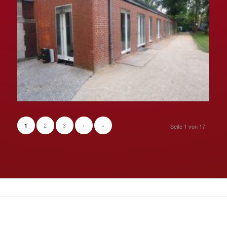
2
3
›
»
1
Seite 1 von 17