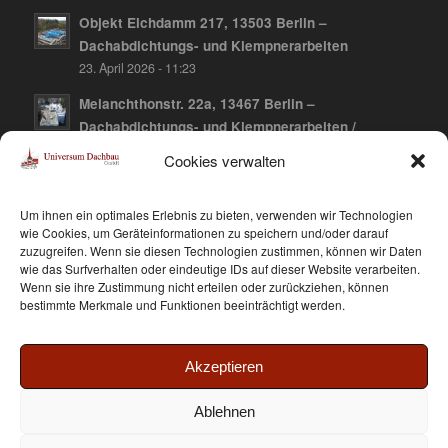
Objekt Elchdamm 217, 13503 Berlin –
Dachabdichtungs- und Klempnerarbeiten
23. April 2026 - 11:23
Melanchthonstr. 22a, 13467 Berlin –
Dachabdichtungs- und Klempnerarbeiten /
Dachbegrünung
Cookies verwalten
10. April 2026 - 12:21
Falkenberger Chaussee 141, 13059 Berlin-
Um ihnen ein optimales Erlebnis zu bieten, verwenden wir Technologien
Hohenschönhausen – Dachabdichtungs- und
wie Cookies, um Geräteinformationen zu speichern und/oder darauf
zuzugreifen. Wenn sie diesen Technologien zustimmen, können wir Daten
Klempnerarbeiten / Dachbegrünung
wie das Surfverhalten oder eindeutige IDs auf dieser Website verarbeiten.
10. April 2026 - 12:15
Wenn sie ihre Zustimmung nicht erteilen oder zurückziehen, können
bestimmte Merkmale und Funktionen beeinträchtigt werden.
Akzeptieren
Ablehnen
© Copyright - Dachbau Universum GmbH - made with ♥ Betreuung
Jantze
Seiten