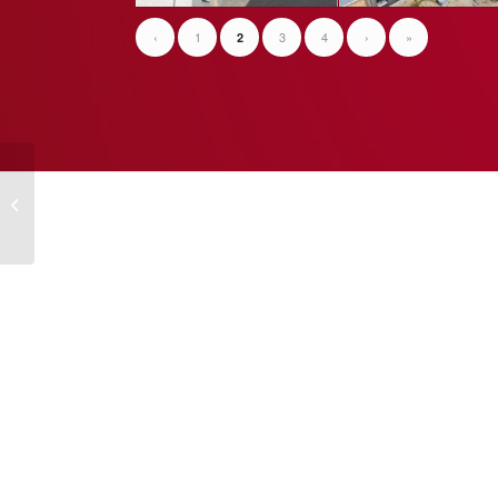
‹
1
3
4
›
»
2
Am Südhang 25, 14621
Schönwalde