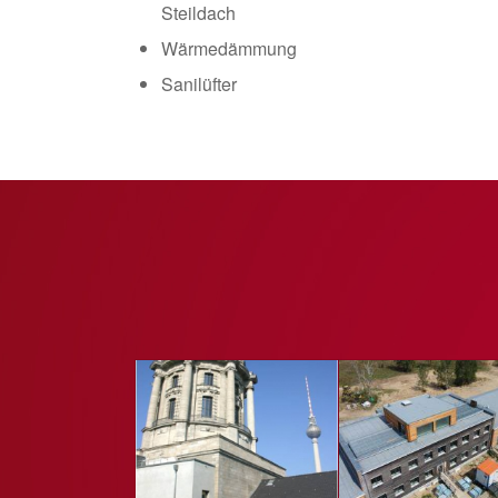
Steildach
Wärmedämmung
Sanilüfter