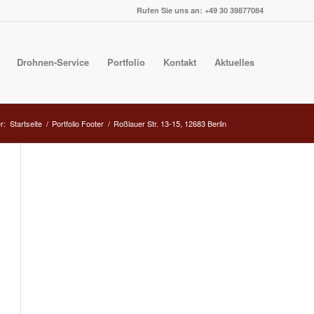
Rufen Sie uns an: +49 30 39877084
Drohnen-Service
Portfolio
Kontakt
Aktuelles
r:
Startseite
/
Portfolio Footer
/
Roßlauer Str. 13-15, 12683 Berlin