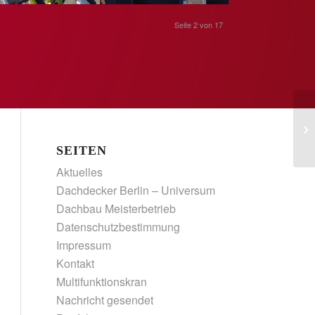
Seite 2 von 17
SEITEN
Aktuelles
Dachdecker Berlin – Universum
Dachbau Meisterbetrieb
Datenschutzbestimmung
Impressum
Kontakt
Multifunktionskran
Nachricht gesendet