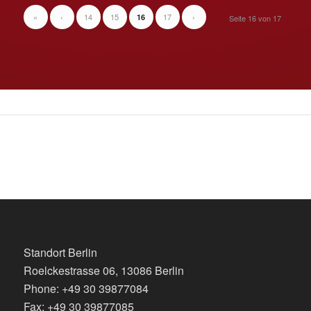
«
‹
14
15
17
›
16
Seite 16 von 17
Standort Berlin
Roelckestrasse 06, 13086 Berlin
Phone: +49 30 39877084
Fax: +49 30 39877085