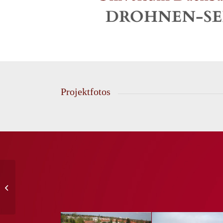
Projektfotos
Romain-Rolland-Str. 54,
13089 Berlin –
Dachdecker- und
Klempnerarbeit...