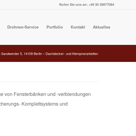
Rufen Sie uns an: +49 30 39877084
Drohnen-Service
Portfolio
Kontakt
Aktuelles
 Sandwerder 5, 14109 Berlin – Dachdecker- und Klempnerarbeiten
ge von Fensterbänken und -verblendungen
icherungs- Komplettsystems und