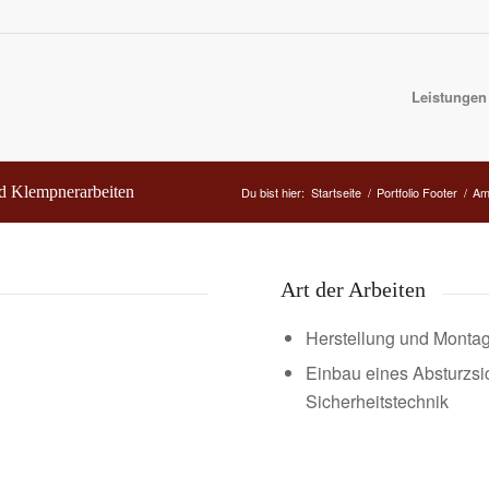
Leistungen
d Klempnerarbeiten
Du bist hier:
Startseite
/
Portfolio Footer
/
Am
Art der Arbeiten
Herstellung und Monta
Einbau eines Absturzs
Sicherheitstechnik