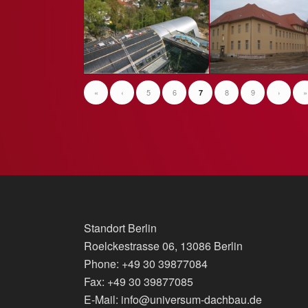
«
‹
5
6
8
9
›
»
7
Standort Berlin
Roelckestrasse 06, 13086 Berlin
Phone: +49 30 39877084
Fax: +49 30 39877085
E-Mail: info@universum-dachbau.de